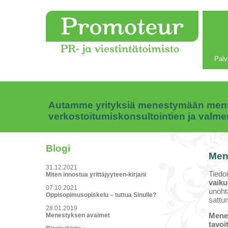
Palv
Autamme yrityksiä menestymään mentor
verkostoitumiskonsultointien ja valm
Blogi
Men
31.12.2021
Tiedo
Miten innostua yrittäjyyteen-kirjani
vaik
07.10.2021
unoht
Oppisopimusopiskelu – tuttua Sinulle?
sattu
28.01.2019
Mene
Menestyksen avaimet
tavoi