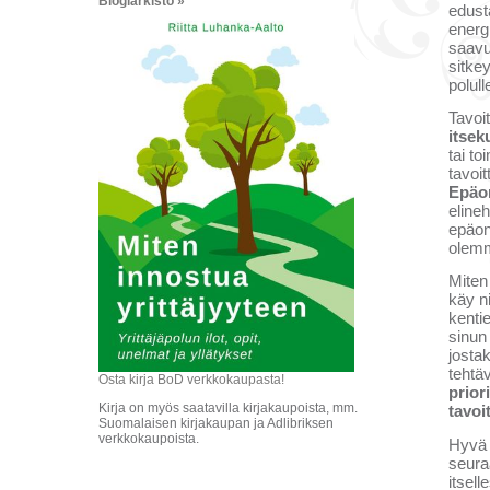
Blogiarkisto »
edust
energ
saavu
sitke
polul
Tavoi
itsek
tai t
tavoi
Epäo
eline
epäon
olemm
Miten 
käy ni
kenti
sinun 
jostak
tehtä
Osta kirja BoD verkkokaupasta!
prior
Kirja on myös saatavilla kirjakaupoista, mm.
tavoi
Suomalaisen kirjakaupan ja Adlibriksen
verkkokaupoista.
Hyvä 
seura
itsell