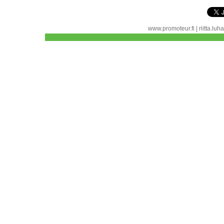
www.promoteur.fi | riitta.l