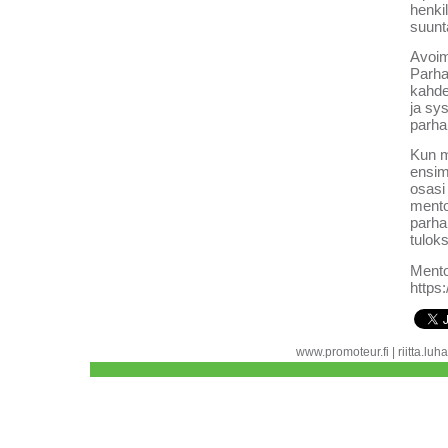
henki
suunt
Avoim
Parha
kahde
ja sy
parha
Kun m
ensim
osasi 
mento
parha
tulok
Mento
https:
www.promoteur.fi | riitta.l