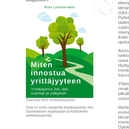
Blogiarkisto »
eteenp
tämän
mikä 
Puhel
niiden
sopiv
eteen
ikään
opetu
Ammat
heikk
uusia 
Hyöty
mento
kasva
Yhtei
omako
pitkäl
vuoro
Osta kirja BoD verkkokaupasta!
Mento
Kirja on myös saatavilla kirjakaupoista, mm.
Suomalaisen kirjakaupan ja Adlibriksen
esime
verkkokaupoista.
tämän 
mento
Opisk