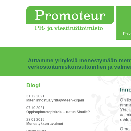
Palv
Autamme yrityksiä menestymään mentor
verkostoitumiskonsultointien ja valm
Blogi
Inno
31.12.2021
On ilo
Miten innostua yrittäjyyteen-kirjani
ammat
07.10.2021
Yhteis
Oppisopimusopiskelu – tuttua Sinulle?
valmi
rohka
28.01.2019
Menestyksen avaimet
Oma i