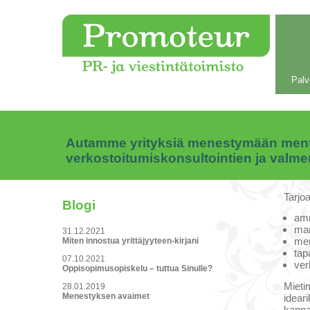
Palv
Autamme yrityksiä menestymään mentor
verkostoitumiskonsultointien ja valm
Tarjo
Blogi
amm
mar
31.12.2021
men
Miten innostua yrittäjyyteen-kirjani
tap
07.10.2021
ver
Oppisopimusopiskelu – tuttua Sinulle?
Mieti
28.01.2019
Menestyksen avaimet
ideari
kanna