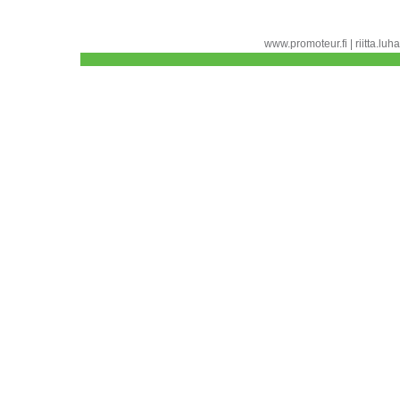
www.promoteur.fi | riitta.l