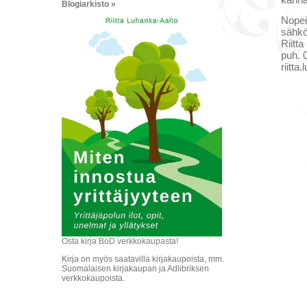
Blogiarkisto »
Nopei
sähkö
Riitt
puh. 
riitt
Osta kirja BoD verkkokaupasta!
Kirja on myös saatavilla kirjakaupoista, mm.
Suomalaisen kirjakaupan ja Adlibriksen
verkkokaupoista.