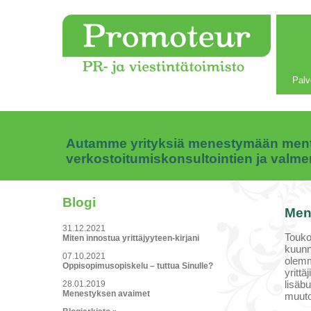
Palv
Autamme yrityksiä menestymään mentor
verkostoitumiskonsultointien ja valm
Blogi
Mene
31.12.2021
Touko
Miten innostua yrittäjyyteen-kirjani
kuunn
07.10.2021
olemm
Oppisopimusopiskelu – tuttua Sinulle?
yrittä
lisäb
28.01.2019
Menestyksen avaimet
muuto