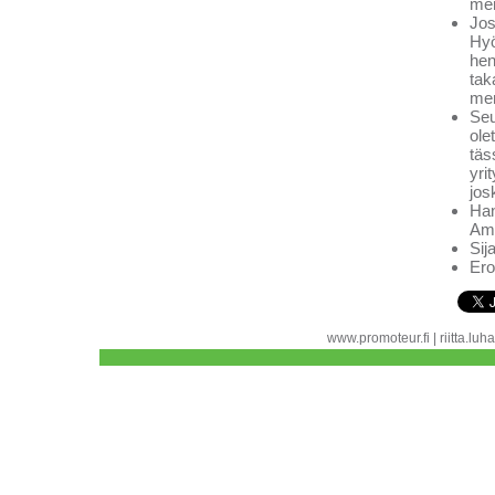
men
Jos
Hyö
hen
tak
men
Seu
ole
täs
yri
jos
Han
Amm
Sija
Ero
www.promoteur.fi | riitta.l