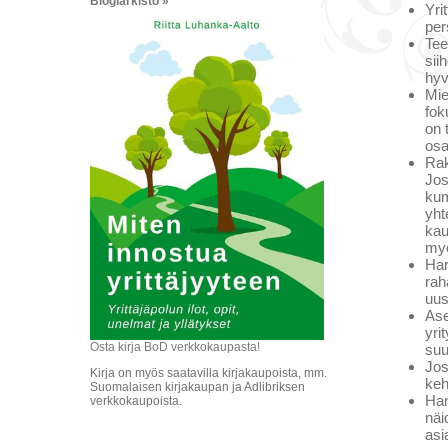
Blogiarkisto »
Yri
per
Tee
sii
hyv
Mie
fok
on 
osa
Rak
Jos
kum
yht
kau
myö
Har
rah
uus
Ase
yri
Osta kirja BoD verkkokaupasta!
suu
Jos
Kirja on myös saatavilla kirjakaupoista, mm.
keh
Suomalaisen kirjakaupan ja Adlibriksen
Han
verkkokaupoista.
näi
asi