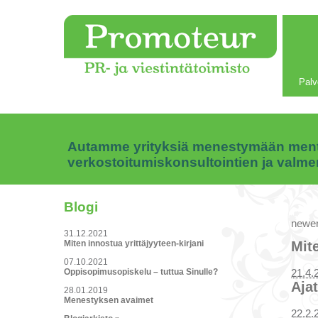
Palv
Autamme yrityksiä menestymään mentor
verkostoitumiskonsultointien ja valm
Blogi
newer
31.12.2021
Miten innostua yrittäjyyteen-kirjani
Mit
07.10.2021
Oppisopimusopiskelu – tuttua Sinulle?
21.4.
Ajat
28.01.2019
Menestyksen avaimet
22.2.