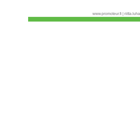
www.promoteur.fi | riitta.l