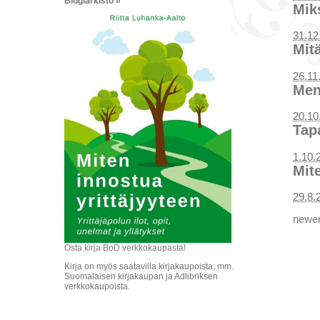
Blogiarkisto »
Miks
31.12
Mitä
26.11
Ment
20.10
Tap
1.10.
Mit
29.8.
newer
Osta kirja BoD verkkokaupasta!
Kirja on myös saatavilla kirjakaupoista, mm.
Suomalaisen kirjakaupan ja Adlibriksen
verkkokaupoista.